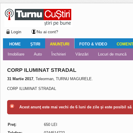
Login
Nu ai cont?
HOME
ŞTIRI
ANUNŢURI
FOTO & VIDEO
COMENTA
Ştiri locale
Ştiri locale
Imobiliare
Galerii Foto
Comentariul zilei
Auto
Ştiri din ţară
Turnaţi aici!
Galerii video
Închirieri
Financiar
Nemulţumirile localnicilor
Vânzări
Editorial
Locuri de muncă
Foto
CORP ILUMINAT STRADAL
31 Martie 2017
, Teleorman, TURNU MAGURELE.
CORP ILUMINAT STRADAL
Acest anunţ este mai vechi de 6 luni de zile şi este posibil să 
Preţ:
650 LEI
Telefon:
0744514722