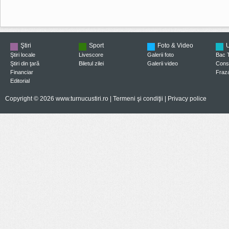
Ştiri
Sport
Foto & Video
U
Ştiri locale
Livescore
Galerii foto
Bac 
Ştiri din ţară
Biletul zilei
Galerii video
Consi
Financiar
Fraza
Editorial
Copyright © 2026 www.turnucustiri.ro |
Termeni şi condiţii
|
Privacy police