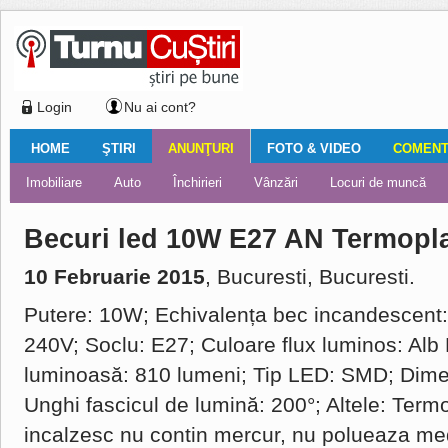
Login
Nu ai cont?
HOME
ŞTIRI
ANUNŢURI
FOTO & VIDEO
COMENTA
Ştiri locale
Ştiri locale
Imobiliare
Galerii Foto
Comentariul zilei
Auto
Ştiri din ţară
Turnaţi aici!
Galerii video
Închirieri
Financiar
Nemulţumirile localnicilor
Vânzări
Editorial
Locuri de muncă
Foto
Becuri led 10W E27 AN Termopla
10 Februarie 2015
, Bucuresti, Bucuresti.
Putere: 10W; Echivalența bec incandescent:
240V; Soclu: E27; Culoare flux luminos: Alb 
luminoasă: 810 lumeni; Tip LED: SMD; Di
Unghi fascicul de lumină: 200°; Altele: Term
incalzesc nu contin mercur, nu polueaza med