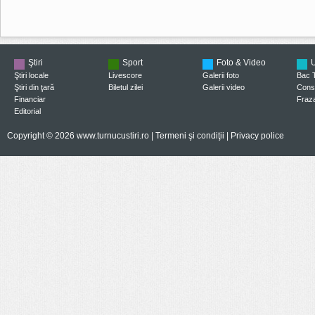
Ştiri
Sport
Foto & Video
U
Ştiri locale
Livescore
Galerii foto
Bac 
Ştiri din ţară
Biletul zilei
Galerii video
Consi
Financiar
Fraza
Editorial
Copyright © 2026 www.turnucustiri.ro |
Termeni şi condiţii
|
Privacy police