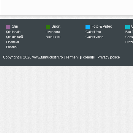
Ştiri
Sport
Foto & Video
U
Ştiri locale
Livescore
Galerii foto
Bac 
Ştiri din ţară
Biletul zilei
Galerii video
Consi
Financiar
Fraza
Editorial
Copyright © 2026 www.turnucustiri.ro |
Termeni şi condiţii
|
Privacy police