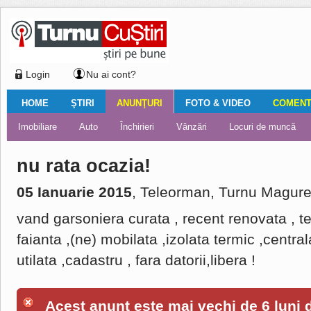
Login
Nu ai cont?
HOME
ŞTIRI
ANUNŢURI
FOTO & VIDEO
COMENTA
Ştiri locale
Ştiri locale
Imobiliare
Galerii Foto
Comentariul zilei
Auto
Ştiri din ţară
Turnaţi aici!
Galerii video
Închirieri
Financiar
Nemulţumirile localnicilor
Vânzări
Editorial
Locuri de muncă
Foto
nu rata ocazia!
05 Ianuarie 2015
, Teleorman, Turnu Magure
vand garsoniera curata , recent renovata , t
faianta ,(ne) mobilata ,izolata termic ,centra
utilata ,cadastru , fara datorii,libera !
Acest anunţ este mai vechi de 6 luni de