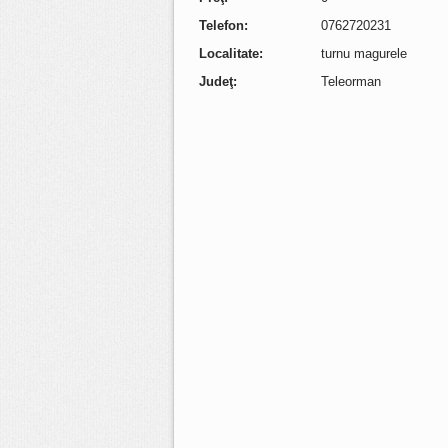
Telefon:
0762720231
Localitate:
turnu magurele
Judeţ:
Teleorman