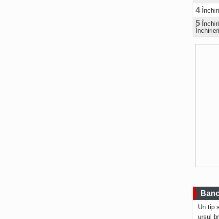
4
Închir
5
Închi
Închirier
Bancu
Un tip 
ursul b