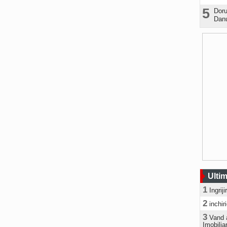
5
Doru
Danu
Ultim
1
Ingrij
2
inchir
3
Vand 
Imobilia