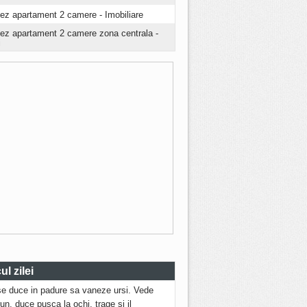
iez apartament 2 camere - Imobiliare
riez apartament 2 camere zona centrala -
i
l zilei
se duce in padure sa vaneze ursi. Vede
run, duce pusca la ochi, trage si il