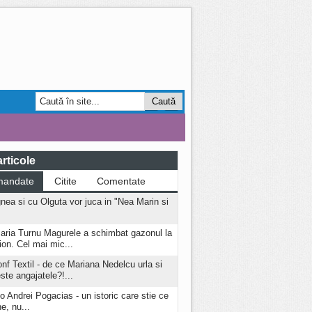
Smart Forum
AGRO
rticole
mandate
Citite
Comentate
nea si cu Olguta vor juca in "Nea Marin si
aria Turnu Magurele a schimbat gazonul la
ion. Cel mai mic...
onf Textil - de ce Mariana Nedelcu urla si
este angajatele?!...
o Andrei Pogacias - un istoric care stie ce
e, nu...