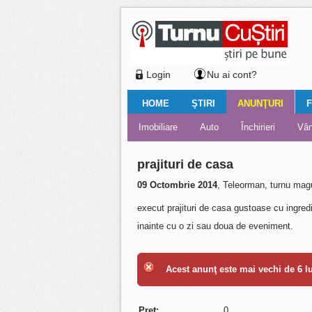
Login
Nu ai cont?
HOME
ŞTIRI
ANUNŢURI
F
Ştiri locale
Ştiri locale
Imobiliare
Galerii Foto
Comentariul zilei
Auto
Ştiri din ţară
Turnaţi aici!
Galerii video
Închirieri
Financiar
Nemulţu
Vân
prajituri de casa
09 Octombrie 2014
, Teleorman, turnu mag
execut prajituri de casa gustoase cu ingred
inainte cu o zi sau doua de eveniment.
Acest anunţ este mai vechi de 6 lun
Preţ:
0