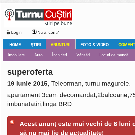
Login
Nu ai cont?
HOME
ŞTIRI
ANUNŢURI
FOTO & VIDEO
COMENTA
Ştiri locale
Ştiri locale
Imobiliare
Galerii Foto
Comentariul zilei
Auto
Ştiri din ţară
Turnaţi aici!
Galerii video
Închirieri
Financiar
Nemulţumirile localnicilor
Vânzări
Editorial
Locuri de muncă
Foto
superoferta
19 Iunie 2015
, Teleorman, turnu magurele.
apartament 3cam decomandat,2balcoane,7
imbunatatiri,linga BRD
Acest anunţ este mai vechi de 6 luni de
să nu mai fie de actualitate!