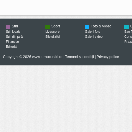
Ştiri
Sport
Foto & Video
U
Ştiri locale
Livescore
Galerii foto
Bac 
Ştiri din ţară
Biletul zilei
Galerii video
Consi
Financiar
Fraza
Editorial
Copyright © 2026 www.turnucustiri.ro |
Termeni şi condiţii
|
Privacy police