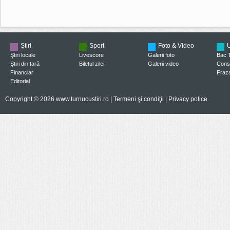
Ştiri
Sport
Foto & Video
U
Ştiri locale
Livescore
Galerii foto
Bac 
Ştiri din ţară
Biletul zilei
Galerii video
Consi
Financiar
Fraza
Editorial
Copyright © 2026 www.turnucustiri.ro |
Termeni şi condiţii
|
Privacy police