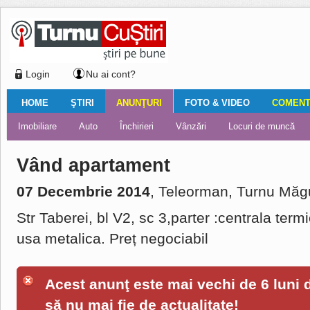
Login
Nu ai cont?
HOME
ŞTIRI
ANUNŢURI
FOTO & VIDEO
COMENTA
Ştiri locale
Ştiri locale
Imobiliare
Galerii Foto
Comentariul zilei
Auto
Ştiri din ţară
Turnaţi aici!
Galerii video
Închirieri
Financiar
Nemulţumirile localnicilor
Vânzări
Editorial
Locuri de muncă
Foto
Vând apartament
07 Decembrie 2014
, Teleorman, Turnu Măgu
Str Taberei, bl V2, sc 3,parter :centrala ter
usa metalica. Preț negociabil
Acest anunţ este mai vechi de 6 luni de
să nu mai fie de actualitate!